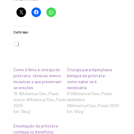
Curtir isso:
Carregando...
Como é feita a cirurgia de
Cirurgia para hiperplasia
próstata: técnicas menos
benigna da próstata:
invasivas e que preservam
como saber se é
as ereções
necessária
18 18America/Sao_Paulo
8 08America/Sao_Paulo
março 18America/Sao_Paulo
dezembro
2025
08America/Sao_Paulo 2023
Em "Blog"
Em "Blog"
Enucleação da próstata:
conheça os benefícios