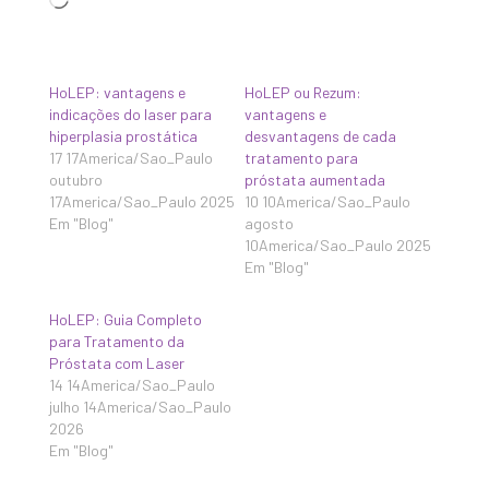
Carregando...
HoLEP: vantagens e
HoLEP ou Rezum:
indicações do laser para
vantagens e
hiperplasia prostática
desvantagens de cada
17 17America/Sao_Paulo
tratamento para
outubro
próstata aumentada
17America/Sao_Paulo 2025
10 10America/Sao_Paulo
Em "Blog"
agosto
10America/Sao_Paulo 2025
Em "Blog"
HoLEP: Guia Completo
para Tratamento da
Próstata com Laser
14 14America/Sao_Paulo
julho 14America/Sao_Paulo
2026
Em "Blog"