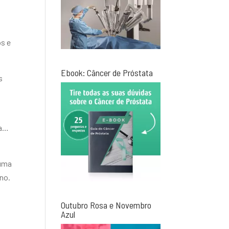
os e
Ebook: Câncer de Próstata
s
ma…
 uma
no.
Outubro Rosa e Novembro
Azul