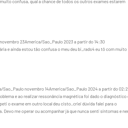
u muito confusa, qual a chance de todos os outros exames estarem
novembro 23America/Sao_Paulo 2023 a partir do 14:30
ria e ainda estou tão confusa o meu deu bi_rads4 eu tô com muito
a/Sao_Paulo novembro 14America/Sao_Paulo 2024 a partir do 02:
oblema e ao realizar ressonância magnética foi dado o diagnóstico
ti o exame em outro local deu cisto..criei dúvida falei para o
ica. Devo me operar ou acompanhar já que nunca senti sintomas e n