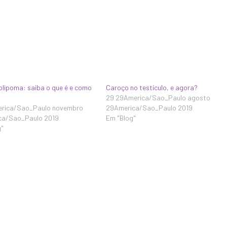
lipoma: saiba o que é e como
Caroço no testículo, e agora?
29 29America/Sao_Paulo agosto
erica/Sao_Paulo novembro
29America/Sao_Paulo 2019
ca/Sao_Paulo 2019
Em "Blog"
g"