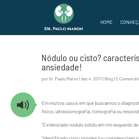
HOME
CONHEÇ
Nódulo ou cisto? caracterí
ansiedade!
por
Dr. Paulo Maron
|
dez 4, 2017
|
Blog
|
5 Comentár
Em muitos casos em que buscamos o diagnóst
físico, ultrassonografia, tomografia ou resson
“Evidenciado nódulo sólido em rim esquerdo de
“Identificado cisto simples (ou complexo) em