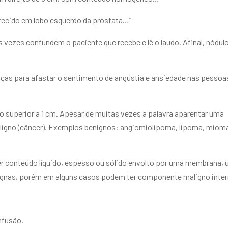
urecido em lobo esquerdo da próstata…”
vezes confundem o paciente que recebe e lê o laudo. Afinal, nódul
nças para afastar o sentimento de angústia e ansiedade nas pessoa
o superior a 1 cm. Apesar de muitas vezes a palavra aparentar uma
aligno (câncer). Exemplos benignos: angiomiolipoma, lipoma, mio
 ter conteúdo líquido, espesso ou sólido envolto por uma membrana,
nignas, porém em alguns casos podem ter componente maligno inter
nfusão.