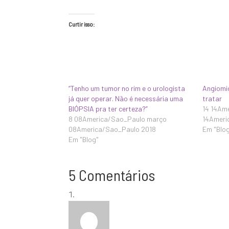
Curtir isso:
“Tenho um tumor no rim e o urologista
Angiomio
já quer operar. Não é necessária uma
tratar
BIÓPSIA pra ter certeza?”
14 14Am
8 08America/Sao_Paulo março
14Ameri
08America/Sao_Paulo 2018
Em "Blo
Em "Blog"
5 Comentários