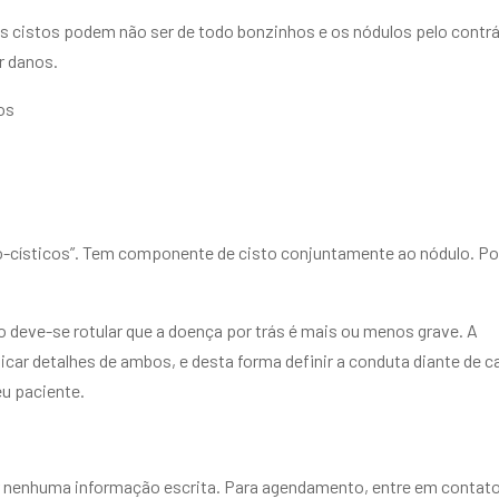
s cistos podem não ser de todo bonzinhos e os nódulos pelo contrá
r danos.
os
o-císticos”. Tem componente de cisto conjuntamente ao nódulo. 
o deve-se rotular que a doença por trás é mais ou menos grave. A
icar detalhes de ambos, e desta forma definir a conduta diante de c
u paciente.
or nenhuma informação escrita. Para agendamento, entre em contat