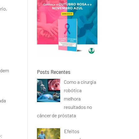
rio,
Podem
Posts Recentes
Como a cirurgia
robótica
melhora
ada
resultados no
câncer de próstata
Efeitos
o: