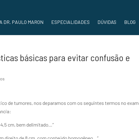
A DR. PAULO MARON
ESPECIALIDADES
DÚVIDAS
BLOG
sticas básicas para evitar confusão e
ios
ico de tumores, nos deparamos com os seguintes termos no exa
ância:
 4,5 cm, bem delimitado…”
 rim direito de 8 cm, com conteúdo homogêneo…”