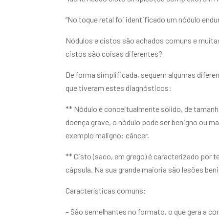
“No toque retal foi identificado um nódulo end
Nódulos e cistos são achados comuns e muitas 
cistos são coisas diferentes?
De forma simplificada, seguem algumas difere
que tiveram estes diagnósticos:
** Nódulo é conceitualmente sólido, de tamanh
doença grave, o nódulo pode ser benigno ou m
exemplo maligno: câncer.
** Cisto (saco, em grego) é caracterizado por
cápsula. Na sua grande maioria são lesões be
Características comuns:
– São semelhantes no formato, o que gera a co