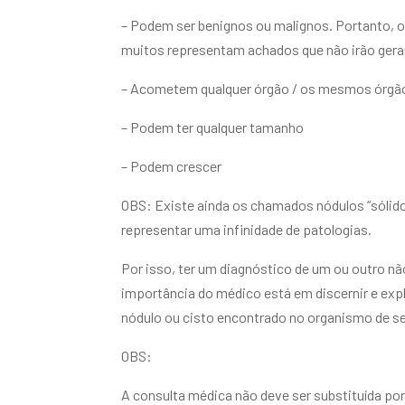
– Podem ser benignos ou malignos. Portanto, o
muitos representam achados que não irão gera
– Acometem qualquer órgão / os mesmos órgã
– Podem ter qualquer tamanho
– Podem crescer
OBS: Existe ainda os chamados nódulos “sólid
representar uma infinidade de patologias.
Por isso, ter um diagnóstico de um ou outro nã
importância do médico está em discernir e expl
nódulo ou cisto encontrado no organismo de se
OBS:
A consulta médica não deve ser substituída p